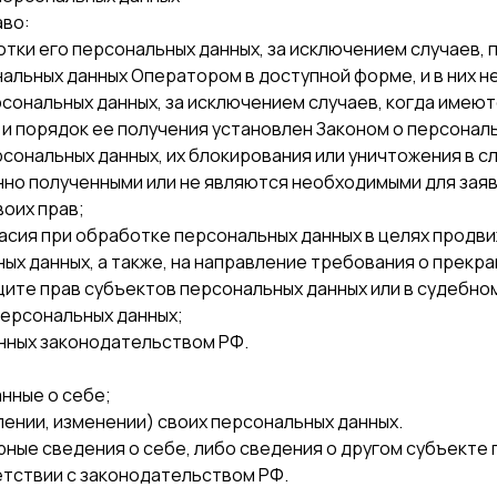
аво:
тки его персональных данных, за исключением случаев,
льных данных Оператором в доступной форме, и в них 
сональных данных, за исключением случаев, когда имеют
и порядок ее получения установлен Законом о персональ
сональных данных, их блокирования или уничтожения в с
нно полученными или не являются необходимыми для заяв
оих прав;
сия при обработке персональных данных в целях продвиж
ных данных, а также, на направление требования о прек
щите прав субъектов персональных данных или в судебн
персональных данных;
нных законодательством РФ.
нные о себе;
ении, изменении) своих персональных данных.
ные сведения о себе, либо сведения о другом субъекте 
етствии с законодательством РФ.