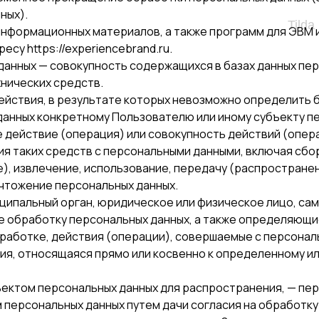
ных).
Tilda
 информационных материалов, а также программ для ЭВМ 
су https://experiencebrand.ru.
данных — совокупность содержащихся в базах данных пе
нических средств.
действия, в результате которых невозможно определить
анных конкретному Пользователю или иному субъекту пе
е действие (операция) или совокупность действий (опер
я таких средств с персональными данными, включая сбор
), извлечение, использование, передачу (распространен
ичтожение персональных данных.
иципальный орган, юридическое или физическое лицо, са
 обработку персональных данных, а также определяющие
работке, действия (операции), совершаемые с персонал
ция, относящаяся прямо или косвенно к определенному 
ъектом персональных данных для распространения, — пе
м персональных данных путем дачи согласия на обработк