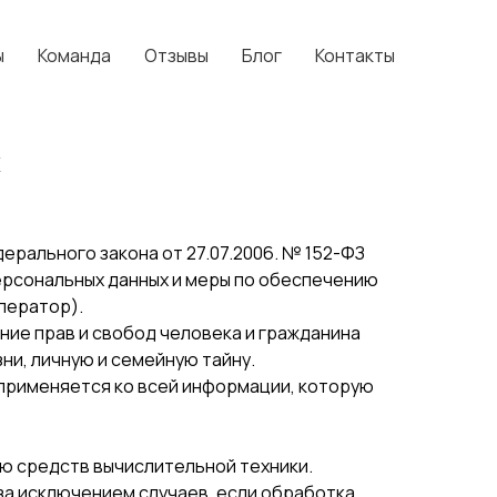
ы
Команда
Отзывы
Блог
Контакты
х
рального закона от 27.07.2006. № 152-ФЗ
ерсональных данных и меры по обеспечению
ператор).
ние прав и свобод человека и гражданина
ни, личную и семейную тайну.
 применяется ко всей информации, которую
ю средств вычислительной техники.
за исключением случаев, если обработка