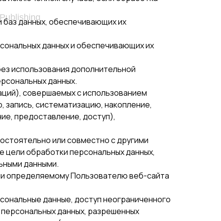
 Publishing
и баз данных, обеспечивающих их
рсональных данных и обеспечивающих их
 без использования дополнительной
рсональных данных.
аций), совершаемых с использованием
, запись, систематизацию, накопление,
ие, предоставление, доступ),
мостоятельно или совместно с другими
 цели обработки персональных данных,
ьными данными.
или определяемому Пользователю веб-сайта
рсональные данные, доступ неограниченного
у персональных данных, разрешенных