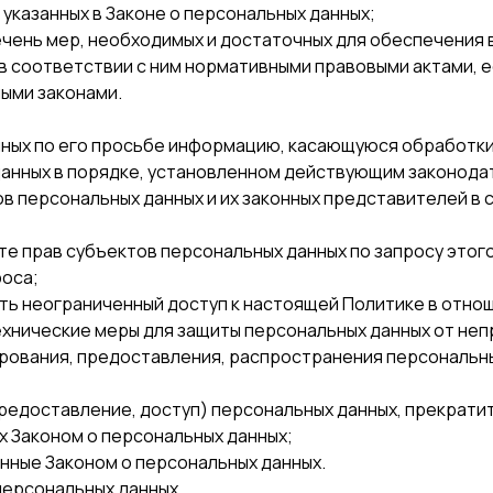
 указанных в Законе о персональных данных;
ечень мер, необходимых и достаточных для обеспечения
 в соответствии с ним нормативными правовыми актами, 
ыми законами.
ных по его просьбе информацию, касающуюся обработки
данных в порядке, установленном действующим законода
в персональных данных и их законных представителей в 
те прав субъектов персональных данных по запросу это
роса;
ть неограниченный доступ к настоящей Политике в отно
хнические меры для защиты персональных данных от непр
ирования, предоставления, распространения персональны
редоставление, доступ) персональных данных, прекрати
х Законом о персональных данных;
нные Законом о персональных данных.
 персональных данных