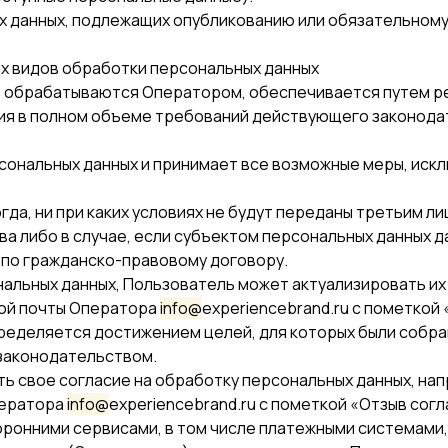
х данных, подлежащих опубликованию или обязательном
гих видов обработки персональных данных
е обрабатываются Оператором, обеспечивается путем ре
ния в полном объеме требований действующего законода
рсональных данных и принимает все возможные меры, ис
да, ни при каких условиях не будут переданы третьим ли
 либо в случае, если субъектом персональных данных д
 по гражданско-правовому договору.
ональных данных, Пользователь может актуализировать и
ой почты Оператора
info@
experiencebrand.ru с пометкой
ределяется достижением целей, для которых были собра
законодательством.
ь свое согласие на обработку персональных данных, н
ператора
info@
experiencebrand.ru с пометкой «Отзыв сог
торонними сервисами, в том числе платежными системами