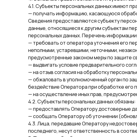
4.1. Субъекты персональных данных имеют пр
— получать информацию, касающуюся обрабо
Сведения предоставляются субъекту персона
данные, относящиеся к другим субъектам пер
персональных данных. Перечень информации 
— требовать от оператора уточнения его пер
неполными, устаревшими, неточными, незако
предусмотренные законом меры по защите св
— выдвигать условие предварительного согла
— на отзыв согласия на обработку персональ
— обжаловать в уполномоченный орган по за
бездействие Оператора при обработке его 
— на осуществление иных прав, предусмотре
4.2. Субъекты персональных данных обязаны:
— предоставлять Оператору достоверные да
— сообщать Оператору об уточнении (обновл
4.3. Лица, передавшие Оператору недостовер
последнего, несут ответственность в соотв