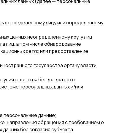
нальных данных (далее — персональные
нных определенному лицу или определенному
ьных данных неопределенному кругу лиц
га лиц, в том числе обнародование
кационных сетях или предоставление
 иностранного государства органу власти
ые уничтожаются безвозвратно с
истеме персональных данных и/или
е персональные данные;
кже, направления обращения с требованием о
 данных без согласия субъекта