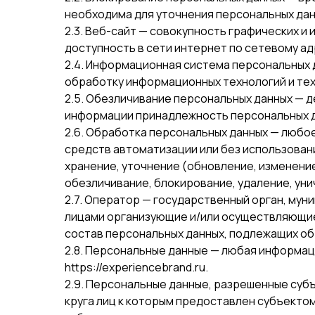
необходима для уточнения персональных дан
2.3. Веб-сайт — совокупность графических и
доступность в сети интернет по сетевому адре
2.4. Информационная система персональных 
обработку информационных технологий и тех
2.5. Обезличивание персональных данных — 
информации принадлежность персональных д
2.6. Обработка персональных данных — любо
средств автоматизации или без использовани
хранение, уточнение (обновление, изменение
обезличивание, блокирование, удаление, ун
2.7. Оператор — государственный орган, мун
лицами организующие и/или осуществляющие
состав персональных данных, подлежащих об
2.8. Персональные данные — любая информа
https://experiencebrand.ru.
2.9. Персональные данные, разрешенные суб
круга лиц к которым предоставлен субъекто