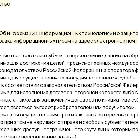
ство
Об информации, информационных технологиях и о защите 
равка информационных писем на адрес электронной поч
вляется с согласия субъекта персональных данных на об
одима для достижения целей, предусмотренных междуна
конодательством Российской Федерации на оператора ф
има для осуществления правосудия, исполнения судебного
 в соответствии с законодательством Российской Феде
дима для исполнения договора, стороной которого либо
ных, а также для заключения договора по инициативе су
удет являться выгодоприобретателем или поручителем.
дима для осуществления прав и законных интересов опер
о при этом не нарушаются права и свободы субъекта пер
х данных, доступ неограниченного круга лиц к которым 
оступные персональные данные).