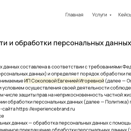
Главная
Услуги
Кейс
и и обработки персональных данны
 данных составлена в соответствии с требованиями Феде
персональных данных) и определяет порядок обработки п
ринимаемые
ИП Соколовой Евгенией Игоревной
(далее — О
ю и условием осуществления своей деятельности соблюде
ом числе защиты прав на неприкосновенность частной жиз
ении обработки персональных данных (далее — Политика)
айта https://experiencebrand.ru
ке
льных данных — обработка персональных данных с помощь
ременное прекращение обработки персональных данных (